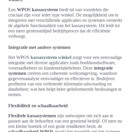
Een
WPOS
kassasysteem
biedt tal van voordelen die
cruciaal zijn voor ieder type winkel. De mogelijkheid om te
integreren met verschillende applicaties en systemen versterkt
de algehele functionaliteit van het kassasysteem. Dit leidt tot
een meer gestroomlijnd bedrijfsproces dat de efficiëntie
verhoogt.
Integratie met andere systemen
Het WPOS
kassasysteem winkel
zorgt voor een eenvoudige
integratie met diverse applicaties zoals boekhoudsoftware,
voorraadbeheer en klantenrelatiebeheer. Deze
integratie
systemen
creëren een coherente werkomgeving, waardoor
gegevensanalyse eenvoudiger en effectiever is. Bedrijven
profiteren van een verbeterde informatie-uitwisseling en
databeheer, wat hen helpt beter geïnformeerde beslissingen te
nemen.
Flexibiliteit en schaalbaarheid
Flexibele kassasystemen
zijn ontworpen om zich aan te
passen aan de behoeften van een groeiend bedrijf. Of men nu
een kleine boetiek of een grote retailketen bezit, de
schaalbaarheid WPOS
maakt het mogelijk om het systeem