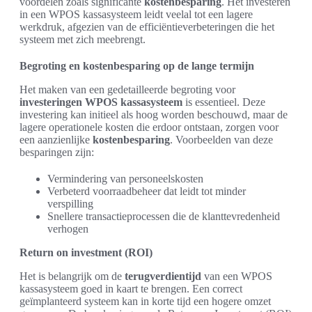
voordelen zoals significante
kostenbesparing
. Het investeren
in een WPOS kassasysteem leidt veelal tot een lagere
werkdruk, afgezien van de efficiëntieverbeteringen die het
systeem met zich meebrengt.
Begroting en kostenbesparing op de lange termijn
Het maken van een gedetailleerde begroting voor
investeringen WPOS kassasysteem
is essentieel. Deze
investering kan initieel als hoog worden beschouwd, maar de
lagere operationele kosten die erdoor ontstaan, zorgen voor
een aanzienlijke
kostenbesparing
. Voorbeelden van deze
besparingen zijn:
Vermindering van personeelskosten
Verbeterd voorraadbeheer dat leidt tot minder
verspilling
Snellere transactieprocessen die de klanttevredenheid
verhogen
Return on investment (ROI)
Het is belangrijk om de
terugverdientijd
van een WPOS
kassasysteem goed in kaart te brengen. Een correct
geïmplanteerd systeem kan in korte tijd een hogere omzet