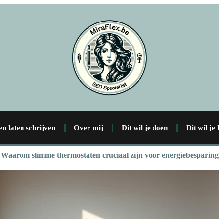
en laten schrijven
Over mij
Dit wil je doen
Dit wil je
Waarom slimme thermostaten cruciaal zijn voor energiebesparing