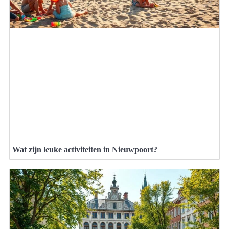
Wat zijn leuke activiteiten in Nieuwpoort?