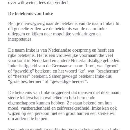
over wilt weten, lees dan verder!
De betekenis van Imke
Ben je nieuwsgierig naar de betekenis van de naam Imke? In
dit gedeelte zullen we de betekenis van de naam Imke
uitleggen en kijken naar mogelijke verklaringen en
interpretaties.
De naam Imke is van Nederlandse oorsprong en heeft een
rijke betekenis. Het is een vrouwelijke voornaam die veel
voorkomt in Nederland en andere Nederlandstalige gebieden.
Imke is afgeleid van de Germaanse naam ‘Imo’, wat “groot”
of “geweldig” betekent, en het woord ‘ke’, wat “beschermer”
of “heerser” betekent. Samengevoegd betekent Imke dus
“grote beschermer” of “geweldige heerser”.
De betekenis van Imke suggereert dat mensen met deze naam
sterke leiderschapskwaliteiten en beschermende
eigenschappen kunnen hebben. Ze staan bekend om hun
moed, vastberadenheid en zelfverzekerdheid. Imke kan ook
wijzen op een persoon met een groot hart en een sterke wil
om anderen te helpen.
Een andere mogelijke verklaring voor de betekenis van Imke