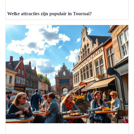
Welke attracties zijn populair in Tournai?