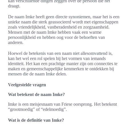
kan verschillende dingen zeggen over de persoon die het
draagt.
De naam Imke heeft geen directe synoniemen, maar het is een
unieke naam die sterk geassocieerd wordt met eigenschappen
zoals vriendelijkheid, vastberadenheid en zorgzaamheid.
Mensen met de naam Imke hebben vaak een warme
persoonlijkheid en hebben oog voor de behoeften van
anderen.
Hoewel de betekenis van een naam niet allesomvattend is,
kan het wel een rol spelen bij het vormen van iemands
identiteit. Het kan een prachtige manier zijn om connecties te
maken en gemeenschappelijke kenmerken te ontdekken bij
mensen die de naam Imke delen.
Veelgestelde vragen
Wat betekent de naam Imke?
Imke is een meisjesnaam van Friese oorsprong. Het betekent
“grootmoedig” of “edelmoedig”.
Wat is de definitie van Imke?