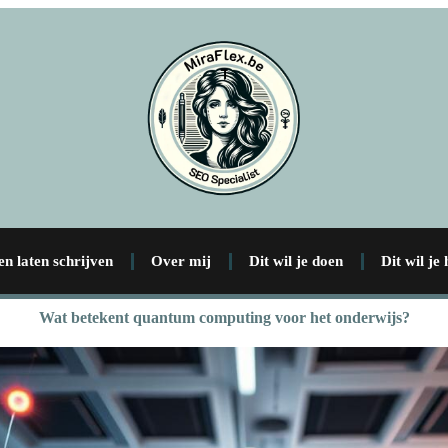
en laten schrijven
Over mij
Dit wil je doen
Dit wil je
Wat betekent quantum computing voor het onderwijs?