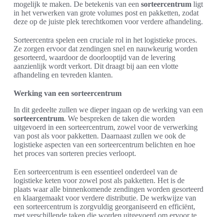
mogelijk te maken. De betekenis van een
sorteercentrum
ligt
in het verwerken van grote volumes post en pakketten, zodat
deze op de juiste plek terechtkomen voor verdere afhandeling.
Sorteercentra spelen een cruciale rol in het logistieke proces.
Ze zorgen ervoor dat zendingen snel en nauwkeurig worden
gesorteerd, waardoor de doorlooptijd van de levering
aanzienlijk wordt verkort. Dit draagt bij aan een vlotte
afhandeling en tevreden klanten.
Werking van een sorteercentrum
In dit gedeelte zullen we dieper ingaan op de werking van een
sorteercentrum
. We bespreken de taken die worden
uitgevoerd in een sorteercentrum, zowel voor de verwerking
van post als voor pakketten. Daarnaast zullen we ook de
logistieke aspecten van een sorteercentrum belichten en hoe
het proces van sorteren precies verloopt.
Een sorteercentrum is een essentieel onderdeel van de
logistieke keten voor zowel post als pakketten. Het is de
plaats waar alle binnenkomende zendingen worden gesorteerd
en klaargemaakt voor verdere distributie. De werkwijze van
een sorteercentrum is zorgvuldig georganiseerd en efficiënt,
met verschillende taken die worden uitgevoerd om ervoor te