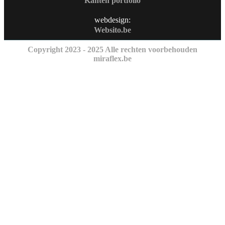
Kanten portfolio
webdesign:
Websito.be
Copyright 2023 - 2025 Alle rechten voorbehouden
miraflex.be