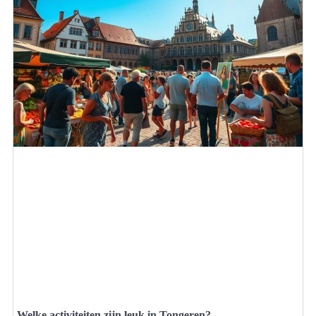
Welke activiteiten zijn leuk in Tongeren?