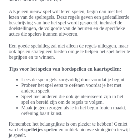
Als je een nieuw spel wilt leren spelen, begin dan met het
lezen van de spelregels. Deze regels geven een gedetailleerde
beschrijving van hoe het spel wordt gespeeld, inclusief de
doelstellingen, de volgorde van de beurten en de specifieke
acties die spelers kunnen uitvoeren.
Een goede speluitleg zal niet alleen de regels uitleggen, maar
ook tips en strategieën bieden om je te helpen het spel beter te
begrijpen en te winnen.
Tips voor het spelen van bordspellen en kaartspellen:
Lees de spelregels zorgvuldig door voordat je begint.
Probeer het spel eerst te oefenen voordat je het met
anderen speelt.
Speel met anderen die ook geïnteresseerd zijn in het
spel en bereid zijn om de regels te volgen.
Maak je geen zorgen als je in het begin fouten maakt,
oefening baart kunst.
Remember, het belangrijkste is om plezier te hebben! Geniet
van het
spelletjes spelen
en ontdek nieuwe strategieën terwijl
je speelt.