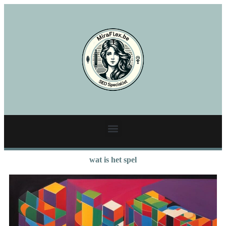
wat is het spel