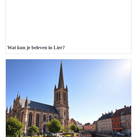
Wat kun je beleven in Lier?