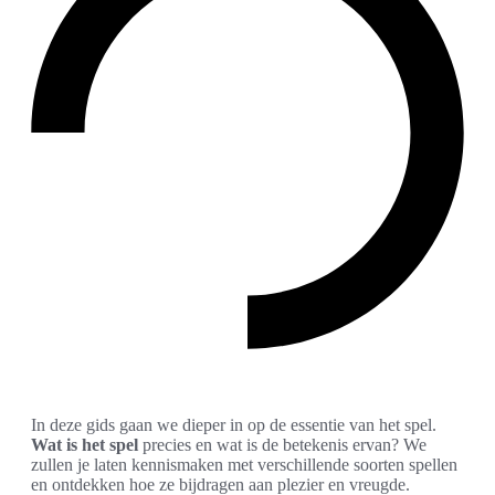
In deze gids gaan we dieper in op de essentie van het spel.
Wat is het spel
precies en wat is de betekenis ervan? We
zullen je laten kennismaken met verschillende soorten spellen
en ontdekken hoe ze bijdragen aan plezier en vreugde.