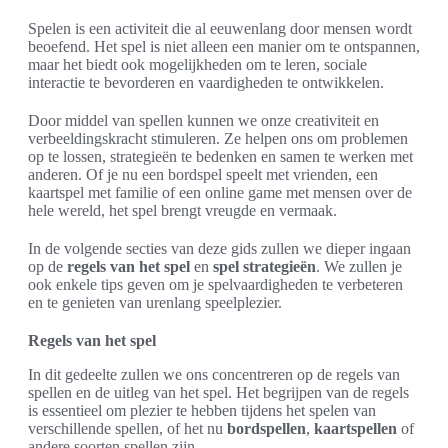
Spelen is een activiteit die al eeuwenlang door mensen wordt
beoefend. Het spel is niet alleen een manier om te ontspannen,
maar het biedt ook mogelijkheden om te leren, sociale
interactie te bevorderen en vaardigheden te ontwikkelen.
Door middel van spellen kunnen we onze creativiteit en
verbeeldingskracht stimuleren. Ze helpen ons om problemen
op te lossen, strategieën te bedenken en samen te werken met
anderen. Of je nu een bordspel speelt met vrienden, een
kaartspel met familie of een online game met mensen over de
hele wereld, het spel brengt vreugde en vermaak.
In de volgende secties van deze gids zullen we dieper ingaan
op de
regels van het spel
en
spel strategieën
. We zullen je
ook enkele tips geven om je spelvaardigheden te verbeteren
en te genieten van urenlang speelplezier.
Regels van het spel
In dit gedeelte zullen we ons concentreren op de regels van
spellen en de uitleg van het spel. Het begrijpen van de regels
is essentieel om plezier te hebben tijdens het spelen van
verschillende spellen, of het nu
bordspellen
,
kaartspellen
of
andere soorten spellen zijn.