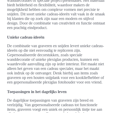
wanddecoraties of speciale project-presentaties. Het materiaal
biedt helderheid en flexibiliteit, waardoor makers de
mogelijkheid hebben om complexe vormen met precisie te
snijden. Dit soort unieke cadeau-ideeën valt vaak in de smaak
bij klanten die op zoek zijn naar een modern en stijlvol
design. Door de combinatie van creativiteit en functie ontstaat
een prachtig eindproduct.
Unieke cadeau-ideeën
De combinatie van graveren en snijden levert unieke cadeau-
ideeën op die niet eenvoudig te repliceren zijn.
Gepersonaliseerde decorstukken, zoals speciale
wanddecoratie of unieke plexiglas producten, kunnen een
waardevolle aanvulling zijn op ieder interieur. Het maakt niet
alleen het geven van een cadeau specialer, maar het maakt
ook indruk op de ontvanger. Denk hierbij aan items zoals
graveren op een houten snijplank voor een kookliefhebber of
een gepersonaliseerde plexiglas fotohouder voor een vriend.
Toepassingen in het dagelijks leven
De dagelijkse toepassingen van graveren zijn breed en
veelzijdig. Van gepersonaliseerde cadeaus tot functionele
items, graveren voegt een uniek en persoonlijk tintje toe aan