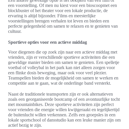
Een andere geweldige optie is het bekijken van een film of
een voorstelling. Of men nu kiest voor een bioscoopmet een
blockbuster of het theater voor een lokale productie, de
ervaring is altijd bijzonder. Films en meesterlijke
voorstellingen brengen verhalen tot leven en bieden een
perfecte gelegenheid om samen te relaxen en te genieten van
cultuur.
Sportieve opties voor een actieve middag
Voor diegenen die op zoek zijn naar een actieve middag met
vrienden, zijn er verschillende sportieve activiteiten die een
geweldige manier bieden om samen te genieten. Een spelletje
voetbal of volleybal in het park kan niet alleen zorgen voor
een flinke dosis beweging, maar ook voor veel plezier.
Teamspellen bieden de mogelijkheid om samen te werken en
competitie aan te gaan, wat de onderlinge band versterkt.
Naast de traditionele teamsporten zijn er ook alternatieven
zoals een georganiseerde bootcamp of een avontuurlijke tocht
met mountainbikes. Deze sportieve activiteiten zijn perfect
voor vrienden die energie willen kwijtgeraakt en tegelijkertijd
de buitenlucht willen verkennen. Zelfs een groepsles in een
lokale sportschool of dansstudio kan een leuke manier zijn om
actief bezig te zijn.