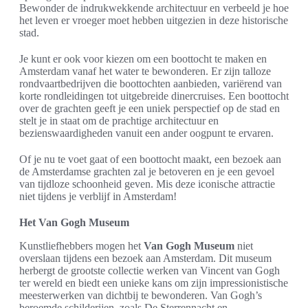
Bewonder de indrukwekkende architectuur en verbeeld je hoe
het leven er vroeger moet hebben uitgezien in deze historische
stad.
Je kunt er ook voor kiezen om een boottocht te maken en
Amsterdam vanaf het water te bewonderen. Er zijn talloze
rondvaartbedrijven die boottochten aanbieden, variërend van
korte rondleidingen tot uitgebreide dinercruises. Een boottocht
over de grachten geeft je een uniek perspectief op de stad en
stelt je in staat om de prachtige architectuur en
bezienswaardigheden vanuit een ander oogpunt te ervaren.
Of je nu te voet gaat of een boottocht maakt, een bezoek aan
de Amsterdamse grachten zal je betoveren en je een gevoel
van tijdloze schoonheid geven. Mis deze iconische attractie
niet tijdens je verblijf in Amsterdam!
Het Van Gogh Museum
Kunstliefhebbers mogen het
Van Gogh Museum
niet
overslaan tijdens een bezoek aan Amsterdam. Dit museum
herbergt de grootste collectie werken van Vincent van Gogh
ter wereld en biedt een unieke kans om zijn impressionistische
meesterwerken van dichtbij te bewonderen. Van Gogh’s
beroemde schilderijen, zoals De Sterrennacht en