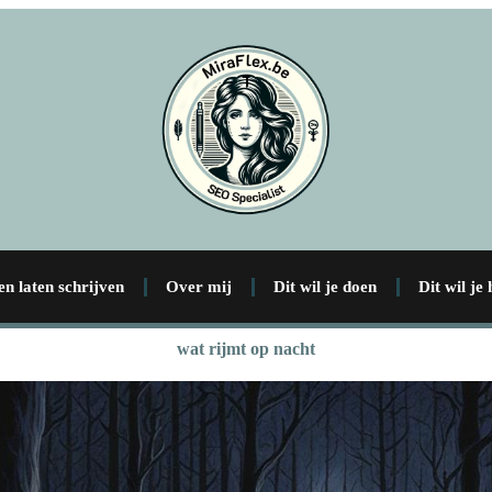
en laten schrijven
Over mij
Dit wil je doen
Dit wil je
wat rijmt op nacht