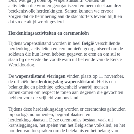
Dus, wat ga jij doen op Wapenstilstand? Ontdek de
activiteiten die worden georganiseerd en neem deel aan deze
betekenisvolle herdenkingen. Samen kunnen we ervoor
zorgen dat de herinnering aan de slachtoffers levend blijft en
dat vrede altijd wordt gevierd.
Herdenkingsactiviteiten en ceremonieën
Tijdens wapenstilstand worden in heel
België
verschillende
herdenkingsactiviteiten en ceremonieën georganiseerd om de
soldaten die hun leven hebben gegeven te eren en om stil te
staan bij de vrede die voortkwam uit het einde van de Eerste
Wereldoorlog.
De
wapenstilstand vieringen
vinden plaats op 11 november,
de officiële
herdenkingsdag wapenstilstand
. Het is een
belangrijke en plechtige gelegenheid waarbij mensen
samenkomen om respect te tonen aan degenen die gevochten
hebben voor de vrijheid van ons land.
Tijdens deze herdenkingsdag worden er ceremonies gehouden
bij oorlogsmonumenten, begraafplaatsen en
herdenkingsplaatsen. Deze ceremonies bestaan vaak uit
kransleggingen, het spelen van het Belgische volkslied, en het
houden van toespraken om de betekenis en het belang van