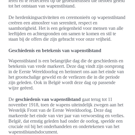
leren en te reflecteren op de gebeurtenissen die hebben geleid
tot het ontstaan van wapenstilstand.
De herdenkingsactiviteiten en ceremonieën op wapenstilstand
creëren een atmosfeer van sereniteit, respect en
saamhorigheid. Het is een gelegenheid voor mensen van alle
leeftijden en achtergronden om samen te komen en stil te
staan bij de offers die zijn gebracht voor onze vrijheid.
Geschiedenis en betekenis van wapenstilstand
Wapenstilstand is een belangrijke dag die de geschiedenis en
betekenis van vrede markeert. Deze dag vindt zijn oorsprong
in de Eerste Wereldoorlog en herinnert ons aan het einde van
het grootschalige geweld en de verliezen die in die periode
zijn geleden. Ook in België wordt deze dag op passende
wijze geëerd.
De
geschiedenis van wapenstilstand
gaat terug tot 11
november 1918, toen de wapens uiteindelijk zwegen aan het
Westelijk Front van de Eerste Wereldoorlog. Deze dag
markeerde het einde van vier jaar van verwoesting en verlies.
België, dat ernstig geleden had onder de oorlog, speelde een
cruciale rol bij het onderhandelen en ondertekenen van het
wapenstilstandsdocument.