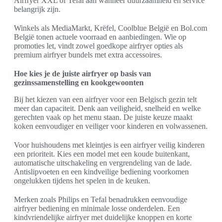
Airfryer XXL of Tefal aan wanneer duurzaamheid en service
belangrijk zijn.
Winkels als MediaMarkt, Krëfel, Coolblue België en Bol.com
België tonen actuele voorraad en aanbiedingen. Wie op
promoties let, vindt zowel goedkope airfryer opties als
premium airfryer bundels met extra accessoires.
Hoe kies je de juiste airfryer op basis van
gezinssamenstelling en kookgewoonten
Bij het kiezen van een airfryer voor een Belgisch gezin telt
meer dan capaciteit. Denk aan veiligheid, snelheid en welke
gerechten vaak op het menu staan. De juiste keuze maakt
koken eenvoudiger en veiliger voor kinderen en volwassenen.
Voor huishoudens met kleintjes is een airfryer veilig kinderen
een prioriteit. Kies een model met een koude buitenkant,
automatische uitschakeling en vergrendeling van de lade.
Antislipvoeten en een kindveilige bediening voorkomen
ongelukken tijdens het spelen in de keuken.
Merken zoals Philips en Tefal benadrukken eenvoudige
airfryer bediening en minimale losse onderdelen. Een
kindvriendelijke airfryer met duidelijke knoppen en korte