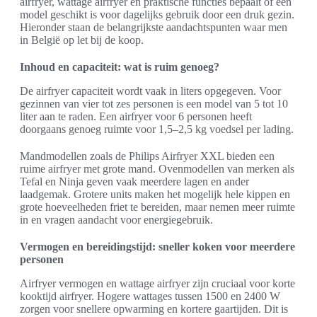
airfryer, wattage airfryer en praktische functies bepaalt of een
model geschikt is voor dagelijks gebruik door een druk gezin.
Hieronder staan de belangrijkste aandachtspunten waar men
in België op let bij de koop.
Inhoud en capaciteit: wat is ruim genoeg?
De airfryer capaciteit wordt vaak in liters opgegeven. Voor
gezinnen van vier tot zes personen is een model van 5 tot 10
liter aan te raden. Een airfryer voor 6 personen heeft
doorgaans genoeg ruimte voor 1,5–2,5 kg voedsel per lading.
Mandmodellen zoals de Philips Airfryer XXL bieden een
ruime airfryer met grote mand. Ovenmodellen van merken als
Tefal en Ninja geven vaak meerdere lagen en ander
laadgemak. Grotere units maken het mogelijk hele kippen en
grote hoeveelheden friet te bereiden, maar nemen meer ruimte
in en vragen aandacht voor energiegebruik.
Vermogen en bereidingstijd: sneller koken voor meerdere
personen
Airfryer vermogen en wattage airfryer zijn cruciaal voor korte
kooktijd airfryer. Hogere wattages tussen 1500 en 2400 W
zorgen voor snellere opwarming en kortere gaartijden. Dit is