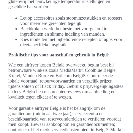
glutenvrij met nauwkeurige temperatuurinstellingen en
geschikte bakvormen.
Let op accessoires zoals stoominzetstukken en roosters
voor meerdere gerechten tegelijk.
Batchkoken werkt het beste met voorgekookte
ingrediënten en slimme indeling van manden.
Kies modellen met bijbehorende recepten of apps voor
dieet-specifieke inspiratie.
Praktische tips voor aanschaf en gebruik in België
Wie een airfryer kopen België overweegt, begint best bij
betrouwbare winkels zoals MediaMarkt, Coolblue België,
Krëfel, Vanden Borre en Bol.com België. Controleer de
lokale voorraad, retourvoorwaarden en vergelijk prijzen
tijdens solden of Black Friday. Gebruik prijsvergelijkingssites
en lees Belgische consumentenreviews om aanbieding en
kwaliteit tegen elkaar af te wegen.
Voor garantie airfryer België is het belangrijk om de
garantieduur (minimaal twee jaar), servicecentra en
beschikbaarheid van reserveonderdelen te verifiëren voordat
men koopt. Bewaar aankoopbon en garantiedocumenten;
controleer of het merk servicediensten biedt in België. Merken