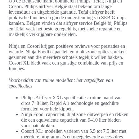
Op de Belgische markt domineren Philips, Tefal, Ninja en
Cosori. Philips airfryer België staat bekend om lange
levensduur en uitgebreide garantie. Tefal airfryer heeft
praktische functies en goede ondersteuning via SEB Group-
kanalen. Belgen vinden dat airfryer service België bij Philips
en Tefal vaak het beste geregeld is, met snelle reparatie en
makkelijk verkrijgbare onderdelen.
Ninja en Cosori krijgen positieve reviews voor prestaties en
waarde. Ninja Foodi capaciteit en multi-zone opties spreken
gezinnen aan die meerdere schotels tegelijk willen bakken.
Cosori XL biedt vaak een gunstige combinatie van prijs en
functies.
Voorbeelden van ruime modellen: het vergelijken van
specificaties
Philips Airfryer XXL specificaties: ruime mand van
circa 7–8 liter, Rapid Air-technologie en geschikte
formaten voor hele kippen.
Ninja Foodi capaciteit: dual zone-ontwerpen en rekken
die een equivalente capaciteit van 9–10 liter bieden
voor batchkoken.
Cosori XL: modellen variëren van 5,5 tot 7,5 liter met
meerdere programma’s en meegeleverde accessoires.