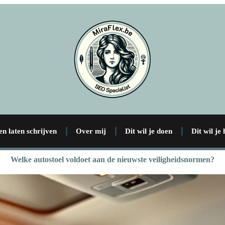
en laten schrijven
Over mij
Dit wil je doen
Dit wil je
Welke autostoel voldoet aan de nieuwste veiligheidsnormen?