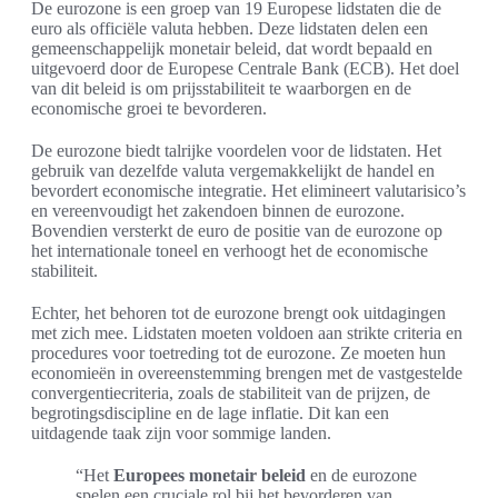
De eurozone is een groep van 19 Europese lidstaten die de
euro als officiële valuta hebben. Deze lidstaten delen een
gemeenschappelijk monetair beleid, dat wordt bepaald en
uitgevoerd door de Europese Centrale Bank (ECB). Het doel
van dit beleid is om prijsstabiliteit te waarborgen en de
economische groei te bevorderen.
De eurozone biedt talrijke voordelen voor de lidstaten. Het
gebruik van dezelfde valuta vergemakkelijkt de handel en
bevordert economische integratie. Het elimineert valutarisico’s
en vereenvoudigt het zakendoen binnen de eurozone.
Bovendien versterkt de euro de positie van de eurozone op
het internationale toneel en verhoogt het de economische
stabiliteit.
Echter, het behoren tot de eurozone brengt ook uitdagingen
met zich mee. Lidstaten moeten voldoen aan strikte criteria en
procedures voor toetreding tot de eurozone. Ze moeten hun
economieën in overeenstemming brengen met de vastgestelde
convergentiecriteria, zoals de stabiliteit van de prijzen, de
begrotingsdiscipline en de lage inflatie. Dit kan een
uitdagende taak zijn voor sommige landen.
“Het
Europees monetair beleid
en de eurozone
spelen een cruciale rol bij het bevorderen van