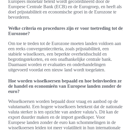
Europees monetair beleid wordt gecoördineerd door de
Europese Centrale Bank (ECB) en de Eurogroep, en heeft als
doel prijsstabiliteit en economische groei in de Eurozone te
bevorderen.
Welke criteria en procedures zijn er voor toetreding tot de
Eurozone?
Om toe te treden tot de Eurozone moeten landen voldoen aan
een reeks convergentiecriteria, zoals prijsstabiliteit, een
stabiele wisselkoers, een beperkte overheidsschuld en
begrotingstekorten, en een onafhankelijke centrale bank.
Daarnaast worden er evaluaties en onderhandelingen
uitgevoerd voordat een nieuw land wordt toegelaten.
Hoe worden wisselkoersen bepaald en hoe beïnvloeden ze
de handel en economieën van Europese landen zonder de
euro?
Wisselkoersen worden bepaald door vraag en aanbod op de
valutamarkt. Een hogere wisselkoers betekent dat de nationale
valuta sterker is ten opzichte van andere valuta’s. Dit kan de
export duurder maken en de import goedkoper. Voor
Europese landen zonder de euro kan schommelingen in de
wisselkoersen leiden tot meer volatiliteit in hun internationale