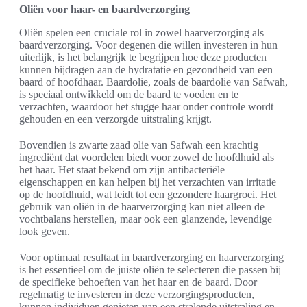
Oliën voor haar- en baardverzorging
Oliën spelen een cruciale rol in zowel haarverzorging als
baardverzorging. Voor degenen die willen investeren in hun
uiterlijk, is het belangrijk te begrijpen hoe deze producten
kunnen bijdragen aan de hydratatie en gezondheid van een
baard of hoofdhaar. Baardolie, zoals de baardolie van Safwah,
is speciaal ontwikkeld om de baard te voeden en te
verzachten, waardoor het stugge haar onder controle wordt
gehouden en een verzorgde uitstraling krijgt.
Bovendien is zwarte zaad olie van Safwah een krachtig
ingrediënt dat voordelen biedt voor zowel de hoofdhuid als
het haar. Het staat bekend om zijn antibacteriële
eigenschappen en kan helpen bij het verzachten van irritatie
op de hoofdhuid, wat leidt tot een gezondere haargroei. Het
gebruik van oliën in de haarverzorging kan niet alleen de
vochtbalans herstellen, maar ook een glanzende, levendige
look geven.
Voor optimaal resultaat in baardverzorging en haarverzorging
is het essentieel om de juiste oliën te selecteren die passen bij
de specifieke behoeften van het haar en de baard. Door
regelmatig te investeren in deze verzorgingsproducten,
kunnen individuen genieten van een stralende uitstraling en