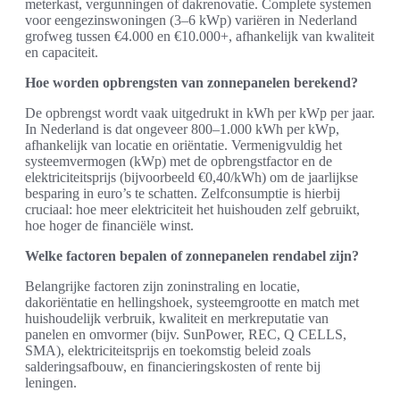
meterkast, vergunningen of dakrenovatie. Complete systemen
voor eengezinswoningen (3–6 kWp) variëren in Nederland
grofweg tussen €4.000 en €10.000+, afhankelijk van kwaliteit
en capaciteit.
Hoe worden opbrengsten van zonnepanelen berekend?
De opbrengst wordt vaak uitgedrukt in kWh per kWp per jaar.
In Nederland is dat ongeveer 800–1.000 kWh per kWp,
afhankelijk van locatie en oriëntatie. Vermenigvuldig het
systeemvermogen (kWp) met de opbrengstfactor en de
elektriciteitsprijs (bijvoorbeeld €0,40/kWh) om de jaarlijkse
besparing in euro’s te schatten. Zelfconsumptie is hierbij
cruciaal: hoe meer elektriciteit het huishouden zelf gebruikt,
hoe hoger de financiële winst.
Welke factoren bepalen of zonnepanelen rendabel zijn?
Belangrijke factoren zijn zoninstraling en locatie,
dakoriëntatie en hellingshoek, systeemgrootte en match met
huishoudelijk verbruik, kwaliteit en merkreputatie van
panelen en omvormer (bijv. SunPower, REC, Q CELLS,
SMA), elektriciteitsprijs en toekomstig beleid zoals
salderingsafbouw, en financieringskosten of rente bij
leningen.