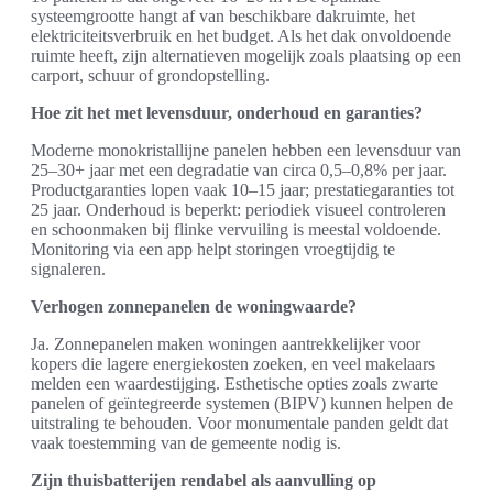
systeemgrootte hangt af van beschikbare dakruimte, het
elektriciteitsverbruik en het budget. Als het dak onvoldoende
ruimte heeft, zijn alternatieven mogelijk zoals plaatsing op een
carport, schuur of grondopstelling.
Hoe zit het met levensduur, onderhoud en garanties?
Moderne monokristallijne panelen hebben een levensduur van
25–30+ jaar met een degradatie van circa 0,5–0,8% per jaar.
Productgaranties lopen vaak 10–15 jaar; prestatiegaranties tot
25 jaar. Onderhoud is beperkt: periodiek visueel controleren
en schoonmaken bij flinke vervuiling is meestal voldoende.
Monitoring via een app helpt storingen vroegtijdig te
signaleren.
Verhogen zonnepanelen de woningwaarde?
Ja. Zonnepanelen maken woningen aantrekkelijker voor
kopers die lagere energiekosten zoeken, en veel makelaars
melden een waardestijging. Esthetische opties zoals zwarte
panelen of geïntegreerde systemen (BIPV) kunnen helpen de
uitstraling te behouden. Voor monumentale panden geldt dat
vaak toestemming van de gemeente nodig is.
Zijn thuisbatterijen rendabel als aanvulling op