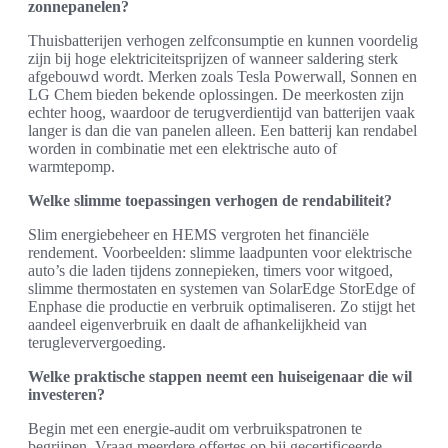
zonnepanelen?
Thuisbatterijen verhogen zelfconsumptie en kunnen voordelig
zijn bij hoge elektriciteitsprijzen of wanneer saldering sterk
afgebouwd wordt. Merken zoals Tesla Powerwall, Sonnen en
LG Chem bieden bekende oplossingen. De meerkosten zijn
echter hoog, waardoor de terugverdientijd van batterijen vaak
langer is dan die van panelen alleen. Een batterij kan rendabel
worden in combinatie met een elektrische auto of
warmtepomp.
Welke slimme toepassingen verhogen de rendabiliteit?
Slim energiebeheer en HEMS vergroten het financiële
rendement. Voorbeelden: slimme laadpunten voor elektrische
auto’s die laden tijdens zonnepieken, timers voor witgoed,
slimme thermostaten en systemen van SolarEdge StorEdge of
Enphase die productie en verbruik optimaliseren. Zo stijgt het
aandeel eigenverbruik en daalt de afhankelijkheid van
terugleververgoeding.
Welke praktische stappen neemt een huiseigenaar die wil
investeren?
Begin met een energie-audit om verbruikspatronen te
begrijpen. Vraag meerdere offertes op bij gecertificeerde