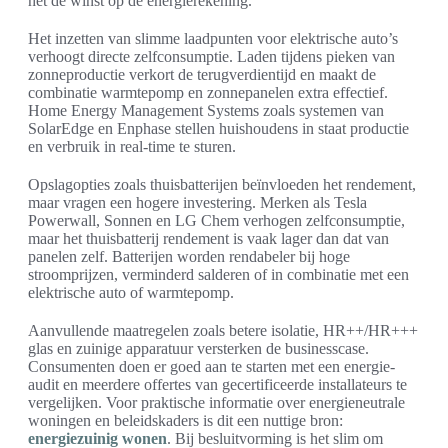
het de winst op de energierekening.
Het inzetten van slimme laadpunten voor elektrische auto’s
verhoogt directe zelfconsumptie. Laden tijdens pieken van
zonneproductie verkort de terugverdientijd en maakt de
combinatie warmtepomp en zonnepanelen extra effectief.
Home Energy Management Systems zoals systemen van
SolarEdge en Enphase stellen huishoudens in staat productie
en verbruik in real-time te sturen.
Opslagopties zoals thuisbatterijen beïnvloeden het rendement,
maar vragen een hogere investering. Merken als Tesla
Powerwall, Sonnen en LG Chem verhogen zelfconsumptie,
maar het thuisbatterij rendement is vaak lager dan dat van
panelen zelf. Batterijen worden rendabeler bij hoge
stroomprijzen, verminderd salderen of in combinatie met een
elektrische auto of warmtepomp.
Aanvullende maatregelen zoals betere isolatie, HR++/HR+++
glas en zuinige apparatuur versterken de businesscase.
Consumenten doen er goed aan te starten met een energie-
audit en meerdere offertes van gecertificeerde installateurs te
vergelijken. Voor praktische informatie over energieneutrale
woningen en beleidskaders is dit een nuttige bron:
energiezuinig wonen
. Bij besluitvorming is het slim om