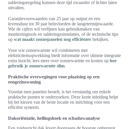
salderingsregeling kunnen deze tijd zwaarder of lichter laten
uitvallen.
Garantievoorwaarden van 25 jaar op output en een
levensduur tot 30 jaar beïnvloeden de langetermijnwaarde.
Wie de cijfers wil verfijnen kan gebruikmaken van
monitoringtools en salderingssimulaties, of de technische tips
op
wat maakt zonnepanelen nog efficiënter
bekijken.
Voor wie zonnewarmte wil combineren met
elektriciteitsopwekking biedt informatie over slimme integratie
extra inzicht; lees meer over zonnewarmte en kosten op
hoe
gebruik je zonnewarmte slim
.
Praktische overwegingen voor plaatsing op een
eengezinswoning
Voordat men panelen bestelt, is het verstandig om enkele
praktische punten te onderzoeken. Deze korte inleiding helpt
bij het kiezen van de beste locatie en inrichting voor een
efficiënt systeem.
Dakoriëntatie, hellingshoek en schaduwanalyse
Een zuidgericht dak levert doorgaans de hoogste opbrengst.