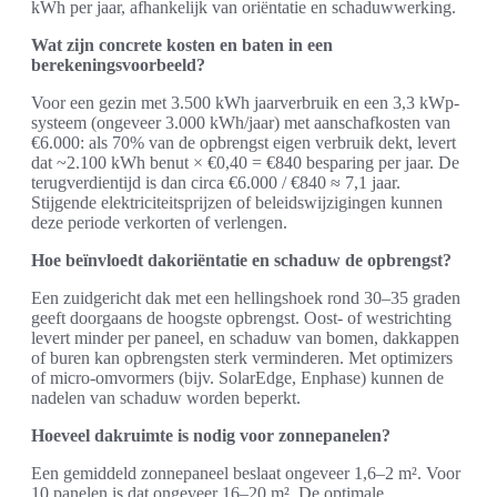
kWh per jaar, afhankelijk van oriëntatie en schaduwwerking.
Wat zijn concrete kosten en baten in een
berekeningsvoorbeeld?
Voor een gezin met 3.500 kWh jaarverbruik en een 3,3 kWp-
systeem (ongeveer 3.000 kWh/jaar) met aanschafkosten van
€6.000: als 70% van de opbrengst eigen verbruik dekt, levert
dat ~2.100 kWh benut × €0,40 = €840 besparing per jaar. De
terugverdientijd is dan circa €6.000 / €840 ≈ 7,1 jaar.
Stijgende elektriciteitsprijzen of beleidswijzigingen kunnen
deze periode verkorten of verlengen.
Hoe beïnvloedt dakoriëntatie en schaduw de opbrengst?
Een zuidgericht dak met een hellingshoek rond 30–35 graden
geeft doorgaans de hoogste opbrengst. Oost- of westrichting
levert minder per paneel, en schaduw van bomen, dakkappen
of buren kan opbrengsten sterk verminderen. Met optimizers
of micro-omvormers (bijv. SolarEdge, Enphase) kunnen de
nadelen van schaduw worden beperkt.
Hoeveel dakruimte is nodig voor zonnepanelen?
Een gemiddeld zonnepaneel beslaat ongeveer 1,6–2 m². Voor
10 panelen is dat ongeveer 16–20 m². De optimale