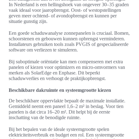
In Nederland is een hellingshoek van ongeveer 30–35 graden
vaak ideaal voor jaaropbrengst. Oost- of westopstellingen
geven meer ochtend- of avondopbrengst en kunnen per
situatie gunstig zijn.
Een goede schaduwanalyse zonnepanelen is cruciaal. Bomen,
schoorstenen en gebouwen kunnen opbrengst verminderen.
Installateurs gebruiken tools zoals PVGIS of gespecialiseerde
software om verliezen te simuleren.
Bij suboptimale oriëntatie kan men compenseren met extra
panelen of kiezen voor optimizers en micro-omvormers van
merken als SolarEdge en Enphase. Dit beperkt
schaduwverlies en verhoogt de praktijkopbrengst.
Beschikbare dakruimte en systeemgrootte kiezen
De beschikbare oppervlakte bepaalt de maximale installatie.
Gemiddeld neemt een paneel 1,6–2 m² in beslag. Voor tien
panelen is dat circa 16–20 m². Dit helpt bij de eerste
inschatting van de benodigde ruimte.
Bij het bepalen van de ideale systeemgrootte spelen
elektriciteitsverbruik en budget een rol. Een systeemgrootte