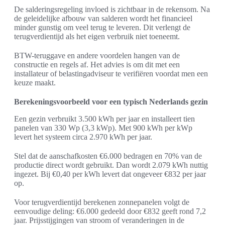
De salderingsregeling invloed is zichtbaar in de rekensom. Na
de geleidelijke afbouw van salderen wordt het financieel
minder gunstig om veel terug te leveren. Dit verlengt de
terugverdientijd als het eigen verbruik niet toeneemt.
BTW-teruggave en andere voordelen hangen van de
constructie en regels af. Het advies is om dit met een
installateur of belastingadviseur te verifiëren voordat men een
keuze maakt.
Berekeningsvoorbeeld voor een typisch Nederlands gezin
Een gezin verbruikt 3.500 kWh per jaar en installeert tien
panelen van 330 Wp (3,3 kWp). Met 900 kWh per kWp
levert het systeem circa 2.970 kWh per jaar.
Stel dat de aanschafkosten €6.000 bedragen en 70% van de
productie direct wordt gebruikt. Dan wordt 2.079 kWh nuttig
ingezet. Bij €0,40 per kWh levert dat ongeveer €832 per jaar
op.
Voor terugverdientijd berekenen zonnepanelen volgt de
eenvoudige deling: €6.000 gedeeld door €832 geeft rond 7,2
jaar. Prijsstijgingen van stroom of veranderingen in de