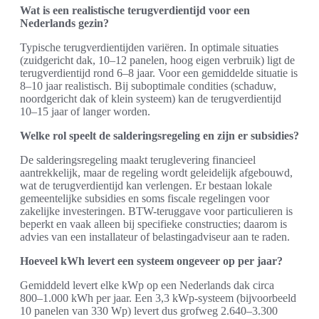
Wat is een realistische terugverdientijd voor een
Nederlands gezin?
Typische terugverdientijden variëren. In optimale situaties
(zuidgericht dak, 10–12 panelen, hoog eigen verbruik) ligt de
terugverdientijd rond 6–8 jaar. Voor een gemiddelde situatie is
8–10 jaar realistisch. Bij suboptimale condities (schaduw,
noordgericht dak of klein systeem) kan de terugverdientijd
10–15 jaar of langer worden.
Welke rol speelt de salderingsregeling en zijn er subsidies?
De salderingsregeling maakt teruglevering financieel
aantrekkelijk, maar de regeling wordt geleidelijk afgebouwd,
wat de terugverdientijd kan verlengen. Er bestaan lokale
gemeentelijke subsidies en soms fiscale regelingen voor
zakelijke investeringen. BTW-teruggave voor particulieren is
beperkt en vaak alleen bij specifieke constructies; daarom is
advies van een installateur of belastingadviseur aan te raden.
Hoeveel kWh levert een systeem ongeveer op per jaar?
Gemiddeld levert elke kWp op een Nederlands dak circa
800–1.000 kWh per jaar. Een 3,3 kWp-systeem (bijvoorbeeld
10 panelen van 330 Wp) levert dus grofweg 2.640–3.300