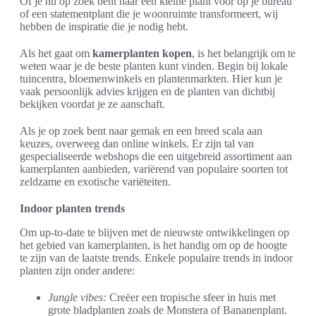
Of je nu op zoek bent naar een kleine plant voor op je bureau
of een statementplant die je woonruimte transformeert, wij
hebben de inspiratie die je nodig hebt.
Als het gaat om
kamerplanten kopen
, is het belangrijk om te
weten waar je de beste planten kunt vinden. Begin bij lokale
tuincentra, bloemenwinkels en plantenmarkten. Hier kun je
vaak persoonlijk advies krijgen en de planten van dichtbij
bekijken voordat je ze aanschaft.
Als je op zoek bent naar gemak en een breed scala aan
keuzes, overweeg dan online winkels. Er zijn tal van
gespecialiseerde webshops die een uitgebreid assortiment aan
kamerplanten aanbieden, variërend van populaire soorten tot
zeldzame en exotische variëteiten.
Indoor planten trends
Om up-to-date te blijven met de nieuwste ontwikkelingen op
het gebied van kamerplanten, is het handig om op de hoogte
te zijn van de laatste trends. Enkele populaire trends in indoor
planten zijn onder andere:
Jungle vibes:
Creëer een tropische sfeer in huis met
grote bladplanten zoals de Monstera of Bananenplant.