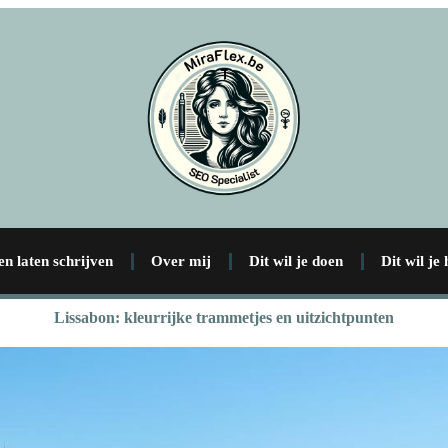
en laten schrijven
Over mij
Dit wil je doen
Dit wil je
Lissabon: kleurrijke trammetjes en uitzichtpunten