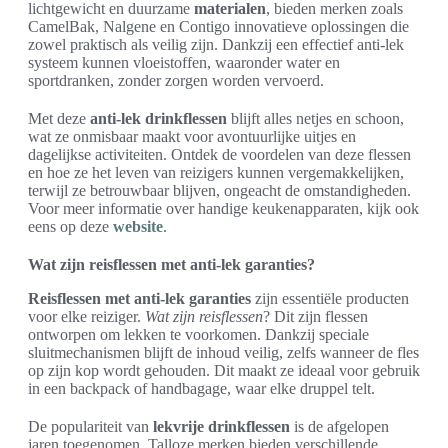
lichtgewicht en duurzame
materialen
, bieden merken zoals
CamelBak, Nalgene en Contigo innovatieve oplossingen die
zowel praktisch als veilig zijn. Dankzij een effectief anti-lek
systeem kunnen vloeistoffen, waaronder water en
sportdranken, zonder zorgen worden vervoerd.
Met deze
anti-lek drinkflessen
blijft alles netjes en schoon,
wat ze onmisbaar maakt voor avontuurlijke uitjes en
dagelijkse activiteiten. Ontdek de voordelen van deze flessen
en hoe ze het leven van reizigers kunnen vergemakkelijken,
terwijl ze betrouwbaar blijven, ongeacht de omstandigheden.
Voor meer informatie over handige keukenapparaten, kijk ook
eens op deze
website
.
Wat zijn reisflessen met anti-lek garanties?
Reisflessen met anti-lek garanties
zijn essentiële producten
voor elke reiziger.
Wat zijn reisflessen
? Dit zijn flessen
ontworpen om lekken te voorkomen. Dankzij speciale
sluitmechanismen blijft de inhoud veilig, zelfs wanneer de fles
op zijn kop wordt gehouden. Dit maakt ze ideaal voor gebruik
in een backpack of handbagage, waar elke druppel telt.
De populariteit van
lekvrije drinkflessen
is de afgelopen
jaren toegenomen. Talloze merken bieden verschillende