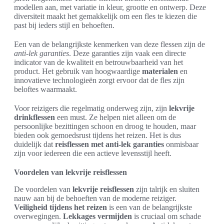
modellen aan, met variatie in kleur, grootte en ontwerp. Deze
diversiteit maakt het gemakkelijk om een fles te kiezen die
past bij ieders stijl en behoeften.
Een van de belangrijkste kenmerken van deze flessen zijn de
anti-lek garanties
. Deze garanties zijn vaak een directe
indicator van de kwaliteit en betrouwbaarheid van het
product. Het gebruik van hoogwaardige
materialen
en
innovatieve technologieën zorgt ervoor dat de fles zijn
beloftes waarmaakt.
Voor reizigers die regelmatig onderweg zijn, zijn
lekvrije
drinkflessen
een must. Ze helpen niet alleen om de
persoonlijke bezittingen schoon en droog te houden, maar
bieden ook gemoedsrust tijdens het reizen. Het is dus
duidelijk dat
reisflessen met anti-lek garanties
onmisbaar
zijn voor iedereen die een actieve levensstijl heeft.
Voordelen van lekvrije reisflessen
De voordelen van
lekvrije reisflessen
zijn talrijk en sluiten
nauw aan bij de behoeften van de moderne reiziger.
Veiligheid tijdens het reizen
is een van de belangrijkste
overwegingen.
Lekkages vermijden
is cruciaal om schade