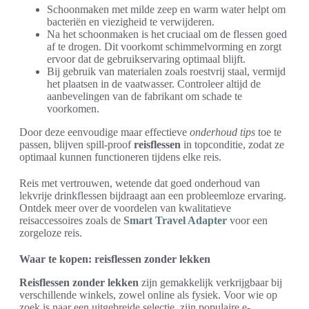
Schoonmaken met milde zeep en warm water helpt om
bacteriën en viezigheid te verwijderen.
Na het schoonmaken is het cruciaal om de flessen goed
af te drogen. Dit voorkomt schimmelvorming en zorgt
ervoor dat de gebruikservaring optimaal blijft.
Bij gebruik van materialen zoals roestvrij staal, vermijd
het plaatsen in de vaatwasser. Controleer altijd de
aanbevelingen van de fabrikant om schade te
voorkomen.
Door deze eenvoudige maar effectieve
onderhoud tips
toe te
passen, blijven spill-proof
reisflessen
in topconditie, zodat ze
optimaal kunnen functioneren tijdens elke reis.
Reis met vertrouwen, wetende dat goed onderhoud van
lekvrije drinkflessen bijdraagt aan een probleemloze ervaring.
Ontdek meer over de voordelen van kwalitatieve
reisaccessoires zoals de
Smart Travel Adapter
voor een
zorgeloze reis.
Waar te kopen: reisflessen zonder lekken
Reisflessen zonder lekken
zijn gemakkelijk verkrijgbaar bij
verschillende winkels, zowel online als fysiek. Voor wie op
zoek is naar een uitgebreide selectie, zijn populaire e-